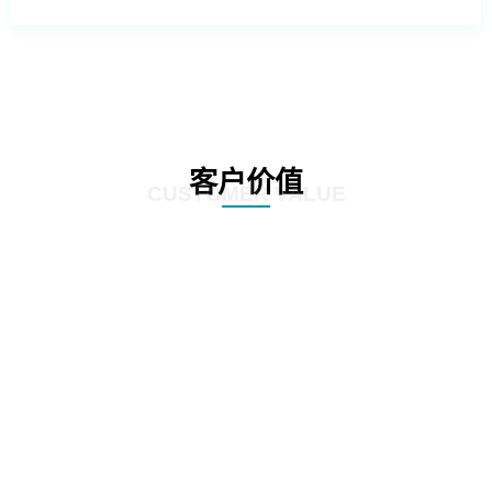
客户价值
CUSTOMER VALUE
01
基于深度学习的照片模糊性检测方法
02
工程照片历史重复性检测方法
03
与移动互联网技术充分融合