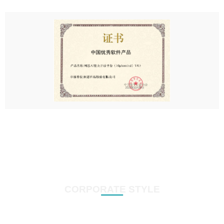
企业风采
CORPORATE STYLE