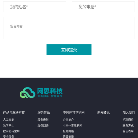
立即提交
产品与解决方案
服务体系
中国体育竞猜网
新闻资讯
加入我们
人工智能
服务级别
企业简介
招聘岗位
数字孪生
服务网络
中国体育竞猜网
联系方式
数字化转型解
服务网络
留言表单
安全服务
荣誉资质