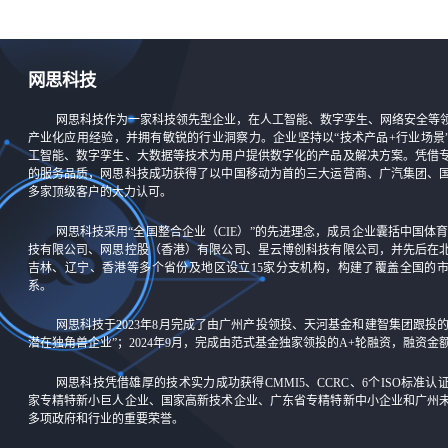
网思科技
网思科技作为一家科技领先型企业，在人工智能、数字孪生、网络安全等
产业化应用经验，并拥有敏锐的行业洞察力。企业坚持以“技术产品+行业场景
工智能、数字孪生、大数据等技术为用户提供数字化的产品及解决方案。凭借
的服务品质，网思科技成功获得了以中国移动为首的三大运营商、广汽集团、
多家顶级客户的大力认可。
网思科技采用“全国整合企业（CIE）”的先进理念，成员企业囊括中国体
技有限公司、网思控股（香港）有限公司、星云博创科技有限公司，并先后在
吉林、辽宁、香港等多个省份及地区设立15家分支机构，构建了覆盖全国的
系。
网思科技于2023年8月完成了由广州产投领投、天河基金和建智集团跟投
潜在独角兽企业”；2024年9月，完成由范式基金独家领投的A+轮融资，融资
网思科技凭借雄厚的技术实力成功获得CMMI5、CCRC、6个ISO标准
家专精特新小巨人企业、国家高新技术企业、广东省专精特新中小企业和广州
多项政府和行业的重要荣誉。