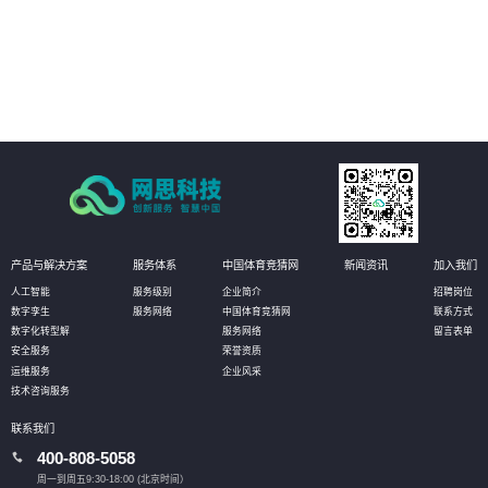
的备份、恢复和保护，防止不必要的数据损失。
04
提供全方位的数据库管理服务，包括数据库设计、部署、监控、维护和优化等
环节，确保数据库系统的稳定运行，提高业务可用性和数据安全。
产品与解决方案
服务体系
中国体育竞猜网
新闻资讯
加入我们
人工智能
服务级别
企业简介
招聘岗位
数字孪生
服务网络
中国体育竞猜网
联系方式
数字化转型解
服务网络
留言表单
安全服务
荣誉资质
运维服务
企业风采
技术咨询服务
联系我们
400-808-5058
周一到周五9:30-18:00 (北京时间）