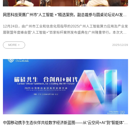
网思科技荣膺广州市“人工智能 +”精选案例，副总裁参与圆桌论坛论AI发展态势
12月24日，由广州市工业和信息化局指导的2025广州人工智能算力应用及产业发
展联盟年度峰会暨“人工智能+”百家标杆案例发布盛典在广州隆重举行。本次大会
以“融合赋能 聚势突破”为主题，旨在推动广州人工智能产业的高质量发展，为行
业交流与合作搭建重要平台。网思科技荣膺广州市第三批“人工智能+”典型案例及
MORE >
2025/12/29
入选「百家案
中国移动携手生态伙伴共绘数字经济新蓝图——从“云空间+AI”到“智能体”，再到“数盾”可信流通