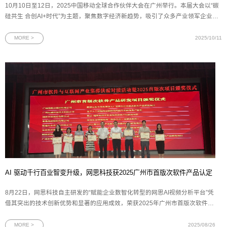
10月10日至12日，2025中国移动全球合作伙伴大会在广州举行。本届大会以“碳
硅共生 合创AI+时代”为主题，聚焦数字经济新趋势，吸引了众多产业领军企业与
技术创新者的参与。作为中国移动在数字生活与数据要素领域的重要创新主体，
中移互联网有限公司连续发布多项战略合作与产品成果——中国移动云盘携手新
MORE >
2025/10/11
浪微博发布“云空间
AI 驱动千行百业智变升级，网思科技获2025广州市首版次软件产品认定
8月22日，网思科技自主研发的“赋能企业数智化转型的网思AI视频分析平台”凭
借其突出的技术创新优势和显著的应用成效，荣获2025年广州市首版次软件产
品认定。这一殊荣不仅是对网思科技技术创新能力的高度认可，更是对网思科
技多年来坚持自主研发、深耕数智化领域的有力见证。图为网思科技代表（右
MORE >
2025/08/26