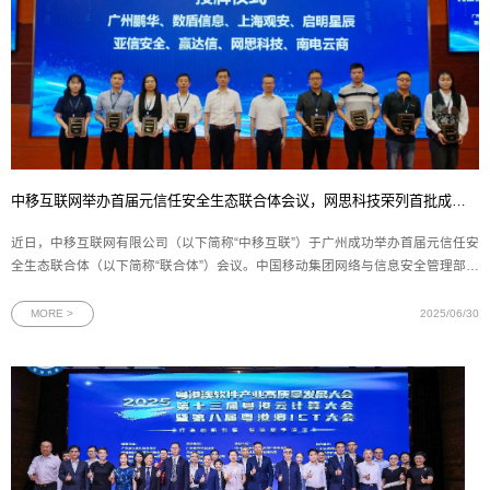
中移互联网举办首届元信任安全生态联合体会议，网思科技荣列首批成员单位
近日，中移互联网有限公司（以下简称“中移互联”）于广州成功举办首届元信任安
全生态联合体（以下简称“联合体”）会议。中国移动集团网络与信息安全管理部、
政企事业部以及广东移动等12家省公司、5家专业公司的领导及业务骨干，16家
网络安全领域联合体成员单位代表齐聚羊城，围绕科技创新、产品融合、生态共
MORE >
2025/06/30
建等关键议题展