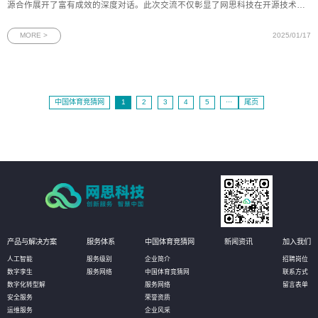
源合作展开了富有成效的深度对话。此次交流不仅彰显了网思科技在开源技术与
数字化创新领域的坚实步伐，也预示着中国企业在拥抱开源、利用开源推动数字
化转型方面的决心和行动力。MySQL，作为一款秉承开源理念、功能强大且操作
MORE >
2025/01/17
简便的关系型数据
中国体育竞猜网
1
2
3
4
5
···
尾页
产品与解决方案
服务体系
中国体育竞猜网
新闻资讯
加入我们
人工智能
服务级别
企业简介
招聘岗位
数字孪生
服务网络
中国体育竞猜网
联系方式
数字化转型解
服务网络
留言表单
安全服务
荣誉资质
运维服务
企业风采