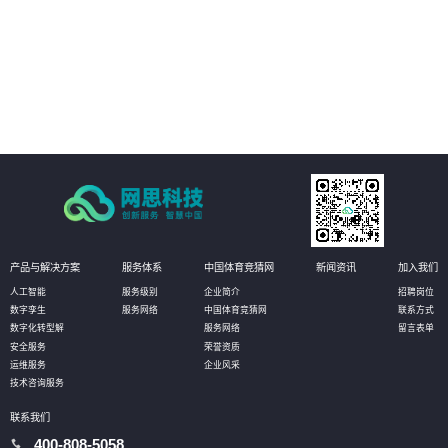
02
能耗与环境管理：提供整体园区的能耗监控板块，对园区内整个区域的用电、
用水等能源耗散情况进行分类分项的统计，实现社区内涵盖水、电、汽、燃
气、热力等全能源介质的能耗数据自动采集、实时监控、能耗动态分析、能源
结构优化的全面管理；建立科学、完善的能耗指标和能源评价体系，加强能源
03
使用的计划性、提高能源利用率、均衡能源负荷。
资产管理：对园区内各类资产进行实时监控，包括基础设施、办公设备、动环
设备、水电管路、IT设备等，系统随时调取查看各类设备的运行状态信息。当设
备发生告警时，通过短信、微信消息等方式推送给管理人员，进而在系统的3D
场景中快速定位故障设备，帮助运维人员及时解决问题。
产品与解决方案
服务体系
中国体育竞猜网
新闻资讯
加入我们
人工智能
服务级别
企业简介
招聘岗位
数字孪生
服务网络
中国体育竞猜网
联系方式
数字化转型解
服务网络
留言表单
安全服务
荣誉资质
运维服务
企业风采
技术咨询服务
联系我们
400-808-5058