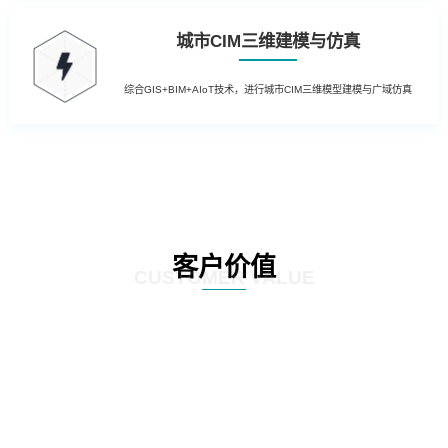
城市CIM三维建模与仿真
综合GIS+BIM+AIoT技术，进行城市CIM三维模型建模与广域仿真
客户价值
CUSTOMER VALUE
01
提升运营效率：通过引入先进的物联网技术，实现园区内设备的远程监控和自
动控制，降低人工干预成本，提高管理效率；利用大数据分析技术，对园区运
营数据进行深入挖掘，为管理层提供决策支持，优化资源配置。