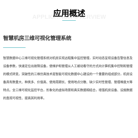
应用概述
APPLICATION OVERVIEW
智慧机房三维可视化管理系统
智慧数据中心三维可视化管理系统对机房实现远程集中监控管理，实时动态呈现设备告警信息及
设备参数，快速定位出故障设备，使维护和管理从人工被动看守的方式向计算机集中控制和管理
的模式转变。突破性的三维仿真技术是智能可视化数据中心建设的一个重要的组成部分，机房设
备具有数量大、种类多、价值高、使用周期长、使用地点分散、缺少实时性管理、管理难度大等
特点。全三维可视化监控平台，形象化的虚拟场景和真实数据相结合，增强机房设备、设施数据
的直观可视性、提高其利用率。