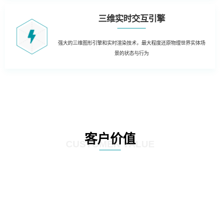
三维实时交互引擎
强大的三维图形引擎和实时渲染技术，最大程度还原物理世界实体场
景的状态与行为
客户价值
CUSTOMER VALUE
01
三维虚拟可视化平台：在现有资源管理系统数据库的基础上，以三维虚拟现实
的形式展现数据中心的运行情况。实现可视化管理和服务器设备物理位置的精
确定位。三维虚拟现实方式对机房楼层、设备区、设备安装部署情况及动力环