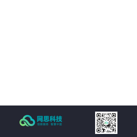
境等附属设施的直观展示，实时展现监控和报警数据。可实现360度视角调整。
02
IT资产可视化管理：在三维环境中通过鼠标点击实现楼层、机房、机房子区域、
机柜、设备的分级直接浏览。实现机房可用性动态统计，包括空间可用性、用
电量分布、温湿度分布情况和机房承重分布情况统计。当上架设备物理位置发
生变化时，设备位置根据数据库变化自动变更。用户也可通过维护工具自行调
03
整。
机房环境监控可视化管理：在三维环境中以虚拟现实的方式来展示传统环境监
控系统，给管理员一个更加贴近现实场景的操作环境，进一步提升了操作体
验。极大的提高的机房监控管理的人性化、真实化。
04
配线可视化管理：配线可视化管理功能模块以三维可视化形式直观呈现链路连
接，实现对设备端口和连接线缆（基础布线和跳线）的管理，可以有效提升数
据中心配线的管理水平。
05
统计可视化管理：可视化管理系统可以树形数据呈现和三维场景展现两种方式
同时表现机房和机柜整体使用情况，对于已用空间和可用空间进行精确统计和
展现。