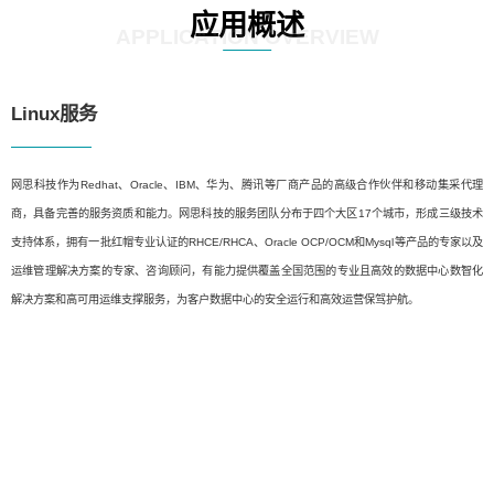
应用概述
APPLICATION OVERVIEW
Linux服务
网思科技作为Redhat、Oracle、IBM、华为、腾讯等厂商产品的高级合作伙伴和移动集采代理
商，具备完善的服务资质和能力。网思科技的服务团队分布于四个大区17个城市，形成三级技术
支持体系，拥有一批红帽专业认证的RHCE/RHCA、Oracle OCP/OCM和Mysql等产品的专家以及
运维管理解决方案的专家、咨询顾问，有能力提供覆盖全国范围的专业且高效的数据中心数智化
解决方案和高可用运维支撑服务，为客户数据中心的安全运行和高效运营保驾护航。