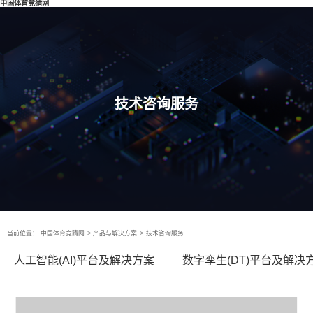
中国体育竞猜网
技术咨询服务
当前位置：
中国体育竞猜网
>
产品与解决方案
>
技术咨询服务
人工智能(AI)平台及解决方案
数字孪生(DT)平台及解决