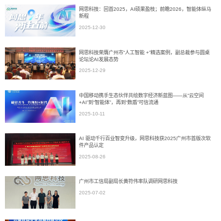
网思科技：回首2025，AI硕果盈枝；前瞻2026，智能体纵马
新程
2025-12-30
网思科技荣膺广州市“人工智能 +”精选案例，副总裁参与圆桌
论坛论AI发展态势
2025-12-29
中国移动携手生态伙伴共绘数字经济新蓝图——从“云空间
+AI”到“智能体”，再到“数盾”可信流通
2025-10-11
AI 驱动千行百业智变升级，网思科技获2025广州市首版次软
件产品认定
2025-08-26
广州市工信局副局长黄符伟率队调研网思科技
2025-07-02