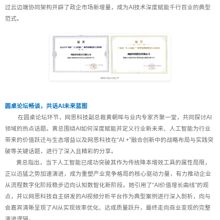
过云边端协同架构开辟了政企市场新增量，成为AI技术深度赋能千行百业的典型
范式。
圆桌论坛畅谈，共话AI未来蓝图
在圆桌论坛环节，网思科技副总裁黄朝晖与业内专家齐聚一堂，共同探讨AI
领域的热点话题。黄总围绕AI如何深度赋能并定义行业新未来、人工智能为行业
带来的价值跃迁与生态增益以及网思科技在“AI +”融合创新中的战略布局与实践突
破等关键话题，进行了深入且精彩的分享。
黄总指出，当下人工智能已成功突破其作为传统降本增效工具的属性局限，
正以迅猛之势加速演进，成为重塑产业竞争格局的核心驱动力量，有力推动企业
从流程数字化阶段稳步迈向认知数智化新阶段。她引用了“AI价值增长曲线”的观
点，并以网思科技自主研发的AI视频分析平台作为典型案例进行深入剖析，向与
会嘉宾清晰呈现了AI从实现效率优化、达成质量跃升，最终走向商业变现的完整
演进逻辑。