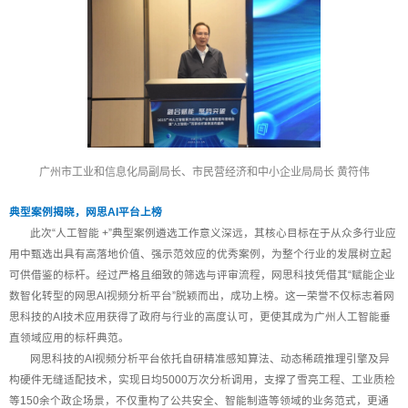
广州市工业和信息化局副局长、市民营经济和中小企业局局长 黄符伟
典型案例揭晓，网思AI平台上榜
此次“人工智能 +”典型案例遴选工作意义深远，其核心目标在于从众多行业应
用中甄选出具有高落地价值、强示范效应的优秀案例，为整个行业的发展树立起
可供借鉴的标杆。经过严格且细致的筛选与评审流程，网思科技凭借其“赋能企业
数智化转型的网思AI视频分析平台”脱颖而出，成功上榜。这一荣誉不仅标志着网
思科技的AI技术应用获得了政府与行业的高度认可，更使其成为广州人工智能垂
直领域应用的标杆典范。
网思科技的AI视频分析平台依托自研精准感知算法、动态稀疏推理引擎及异
构硬件无缝适配技术，实现日均5000万次分析调用，支撑了雪亮工程、工业质检
等150余个政企场景，不仅重构了公共安全、智能制造等领域的业务范式，更通