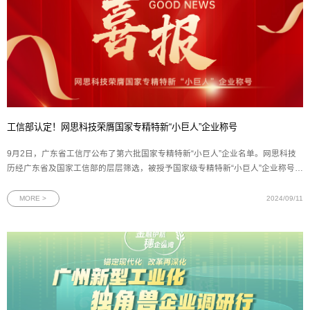
工信部认定！网思科技荣膺国家专精特新“小巨人”企业称号
9月2日，广东省工信厅公布了第六批国家专精特新“小巨人”企业名单。网思科技
历经广东省及国家工信部的层层筛选，被授予国家级专精特新“小巨人”企业称号，
标志着网思科技在人工智能领域的领先地位与核心竞争力得到了国家层面的高度
认可和肯定。图为广东省工信厅关于广东省第六批专精特新“小巨人”企业公示名单
MORE >
2024/09/11
作为“专精