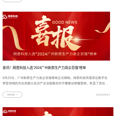
案领域的应用拓展，促
喜讯！网思科技入选“2024广州新质生产力高企百强”榜单
9月25日，广州新质生产力高企百强榜单正式揭晓。网思科技凭借其在数字化
转型领域的杰出贡献以及对产业深度融合的不懈推动荣耀登榜，彰显了其在数
字化领域的深厚积淀与卓越能力。此前，网思科技已连续两年蝉联“广州拟上市
高企百强企业”殊荣，此次再度入选更是对其实力与潜力的双重肯定。图为广州
MORE >
2024/09/27
新质生产力高企百强榜