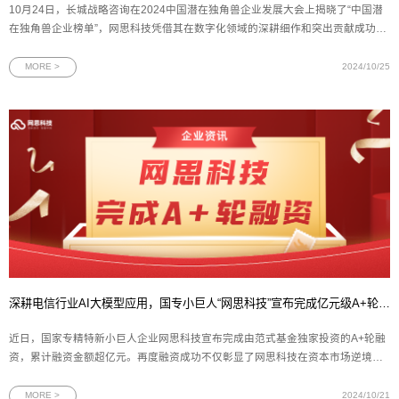
10月24日，长城战略咨询在2024中国潜在独角兽企业发展大会上揭晓了“中国潜
在独角兽企业榜单”，网思科技凭借其在数字化领域的深耕细作和突出贡献成功上
榜，与众多如滴答出行、暗物智能、大族机器人等知名企业并肩而立。图为网思
科技代表（左六）上台领奖网思科技首次跻身榜单，不仅是长城战略咨询对企业
MORE >
2024/10/25
在技术创新、
深耕电信行业AI大模型应用，国专小巨人“网思科技”宣布完成亿元级A+轮融资
近日，国家专精特新小巨人企业网思科技宣布完成由范式基金独家投资的A+轮融
资，累计融资金额超亿元。再度融资成功不仅彰显了网思科技在资本市场逆境中
的坚韧与活力，更是国内投资机构对网思科技实力及未来前景的坚定认可。此轮
资金的注入，将助力网思科技进一步深化技术研发，推动其在更多数字化解决方
MORE >
2024/10/21