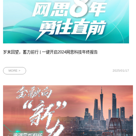
岁末回望，蓄力前行 | 一键开启2024网思科技年终报告
MORE >
2025/01/17