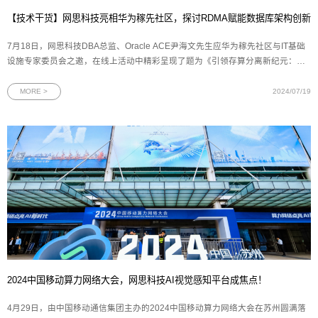
【技术干货】网思科技亮相华为稼先社区，探讨RDMA赋能数据库架构创新
7月18日，网思科技DBA总监、Oracle ACE尹海文先生应华为稼先社区与IT基础
设施专家委员会之邀，在线上活动中精彩呈现了题为《引领存算分离新纪元：
RDMA技术驱动数据库架构创新》的前沿技术演讲。此次分享聚焦于
RDMA（Remote Direct Memory Access）技术与数据库领域的深度融合，不仅
MORE >
2024/07/19
深入剖析了RDMA的核心机制及其对数据库性能
2024中国移动算力网络大会，网思科技AI视觉感知平台成焦点！
4月29日，由中国移动通信集团主办的2024中国移动算力网络大会在苏州圆满落