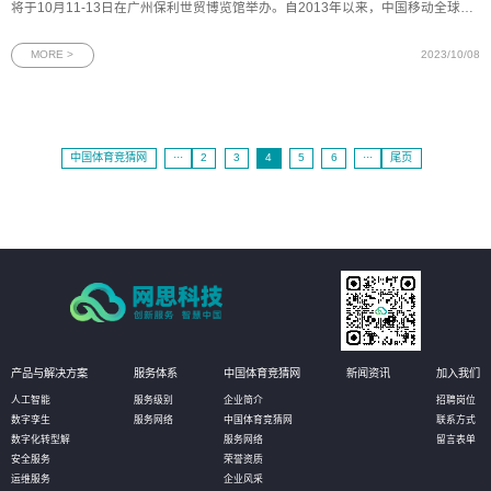
将于10月11-13日在广州保利世贸博览馆举办。自2013年以来，中国移动全球合
作伙伴大会已成功举办10届，汇聚了磅礴创新力量，加速了信息产业的演进升
级，本届大会中国移动将携手数百位世界500强企业、国内外知名企业董事长、
MORE >
2023/10/08
CEO齐聚广州，共
中国体育竞猜网
···
2
3
4
5
6
···
尾页
产品与解决方案
服务体系
中国体育竞猜网
新闻资讯
加入我们
人工智能
服务级别
企业简介
招聘岗位
数字孪生
服务网络
中国体育竞猜网
联系方式
数字化转型解
服务网络
留言表单
安全服务
荣誉资质
运维服务
企业风采