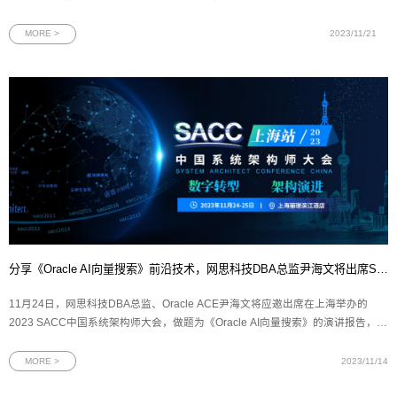
参选企业中脱颖而出，荣获“首届广州百家新锐企业”称号。作为网思科技集团
旗下聚焦信息安全赛道的成员企业，星云博创获此殊荣，充分体现了广州政府
MORE >
2023/11/21
对星云博创技术价值与发展潜力
分享《Oracle AI向量搜索》前沿技术，网思科技DBA总监尹海文将出席SACC大会！
11月24日，网思科技DBA总监、Oracle ACE尹海文将应邀出席在上海举办的
2023 SACC中国系统架构师大会，做题为《Oracle AI向量搜索》的演讲报告，并
参与向量数据库技术探索专题圆桌讨论。（一）大会信息：2023 SACC中国系统
架构师大会是由IT168、ChinaUnix和ITPUB联合主办，以“数字转型 架构演进”为
MORE >
2023/11/14
主题的技术盛会。大